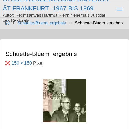
Zum
Ä
T
F
R
A
N
K
F
U
R
T
-
1
9
6
7
B
I
S
1
9
6
9
Inhalt
springen
Autor: Rechtsanwalt Hartmut Riehn * ehemals Justitiar
des Rektorats
Start
Schuette-Bluem_ergebnis
Schuette-Bluem_ergebnis
Schuette-Bluem_ergebnis
Originalgröße
150 × 150
Pixel