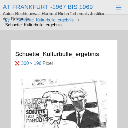
Zum
Ä
T
F
R
A
N
K
F
U
R
T
-
1
9
6
7
B
I
S
1
9
6
9
Inhalt
springen
Autor: Rechtsanwalt Hartmut Riehn * ehemals Justitiar
des Rektorats
Start
Schuette_Kulturbulle_ergebnis
Schuette_Kulturbulle_ergebnis
Schuette_Kulturbulle_ergebnis
Originalgröße
300 × 196
Pixel