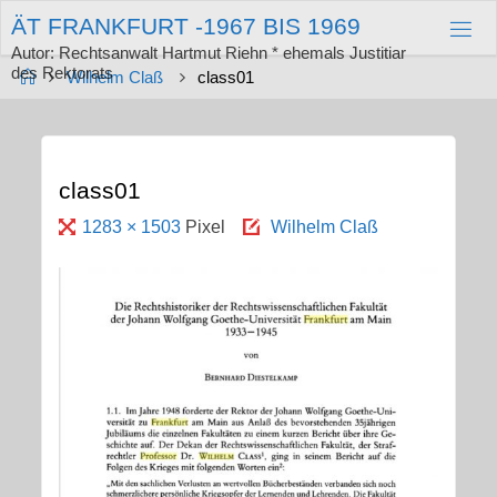
Zum
Ä
T
F
R
A
N
K
F
U
R
T
-
1
9
6
7
B
I
S
1
9
6
9
Inhalt
springen
Autor: Rechtsanwalt Hartmut Riehn * ehemals Justitiar
des Rektorats
Start
Wilhelm Claß
class01
class01
Originalgröße
1283 × 1503
Pixel
Wilhelm Claß