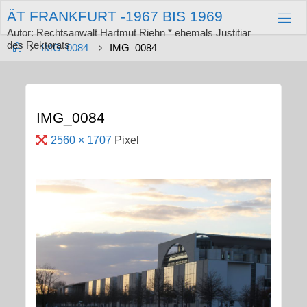
Zum
Ä
T
F
R
A
N
K
F
U
R
T
-
1
9
6
7
B
I
S
1
9
6
9
Inhalt
springen
Autor: Rechtsanwalt Hartmut Riehn * ehemals Justitiar
des Rektorats
Start
IMG_0084
IMG_0084
IMG_0084
Originalgröße
2560 × 1707
Pixel