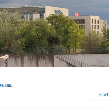
es Bild
Näch