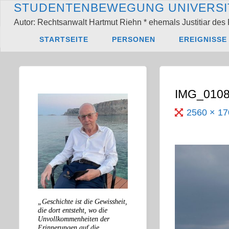
Zum
S
T
U
D
E
N
T
E
N
B
E
W
E
G
U
N
G
U
N
I
V
E
R
S
I
Inhalt
Autor: Rechtsanwalt Hartmut Riehn * ehemals Justitiar des 
springen
Start
IMG_0108
STARTSEITE
PERSONEN
EREIGNISSE
IMG_010
Originalgröß
2560 × 1
„Geschichte ist die Gewissheit,
die dort entsteht, wo die
Unvollkommenheiten der
Erinnerungen auf die