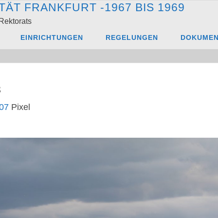
T
Ä
T
F
R
A
N
K
F
U
R
T
-
1
9
6
7
B
I
S
1
9
6
9
Rektorats
IMG_0108
EINRICHTUNGEN
REGELUNGEN
DOKUME
8
e
707
Pixel